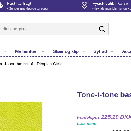
Fast lav fragt
Fysisk butik i Korsør
- Sender mandag og torsdag
- tjek åbningstider før du 
r
Mellemfoer
Skær og klip
Sytråd
Accu
e-i-tone basisstof - Dimples Citric
Tone-i-tone bas
125,10 DK
Fordelspris
Læs mere