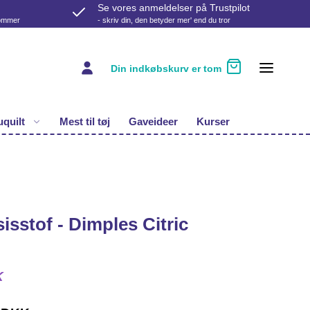
Se vores anmeldelser på Trustpilot
kommer
- skriv din, den betyder mer' end du tror
Din indkøbskurv er tom
quilt
Mest til tøj
Gaveideer
Kurser
isstof - Dimples Citric
K