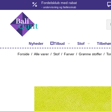
Fordelsklub med rabat
- undervisning og fællesskab
Nyheder
💥Tilbud
Stof
Tilbehø
Forside
/
Alle varer
/
Stof
/
Farver
/
Grønne stoffer
/
Ton