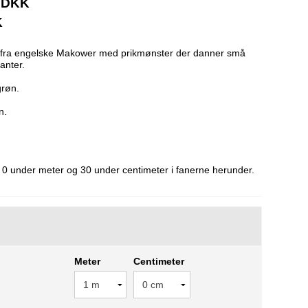
0 DKK
K
f fra engelske Makower med prikmønster der danner små
anter.
grøn.
en.
0 under meter og 30 under centimeter i fanerne herunder.
Meter
Centimeter