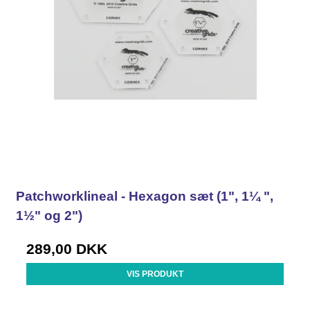
Patchworklineal - Hexagon sæt (1", 1¼ ",
1½" og 2")
289,00 DKK
VIS PRODUKT