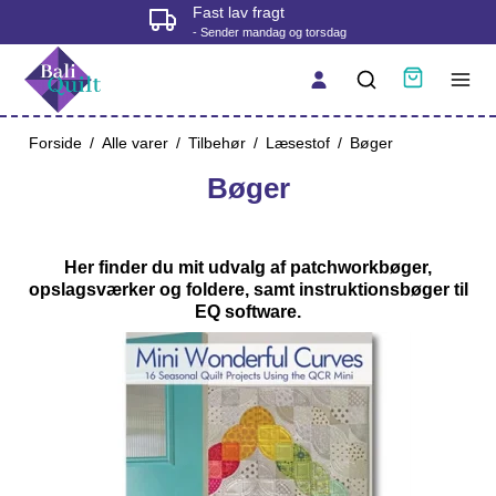
Fysisk butik i Korsør
- tjek åbningstider før du kommer
Forside
/
Alle varer
/
Tilbehør
/
Læsestof
/
Bøger
Bøger
Her finder du mit udvalg af patchworkbøger,
opslagsværker og foldere, samt instruktionsbøger til
EQ software.