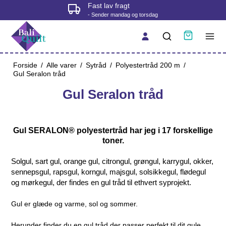
Fysisk butik i Korsør
- tjek åbningstider før du kommer
Forside
/
Alle varer
/
Sytråd
/
Polyestertråd 200 m
/
Gul Seralon tråd
Gul Seralon tråd
Gul SERALON® polyestertråd har jeg i 17 forskellige
toner.
Solgul, sart gul, orange gul, citrongul, grøngul, karrygul, okker,
sennepsgul, rapsgul, korngul, majsgul, solsikkegul, flødegul
og mørkegul, der findes en gul tråd til ethvert syprojekt.
Gul er glæde og varme, sol og sommer.
Herunder finder du en gul tråd der passer perfekt til dit gule