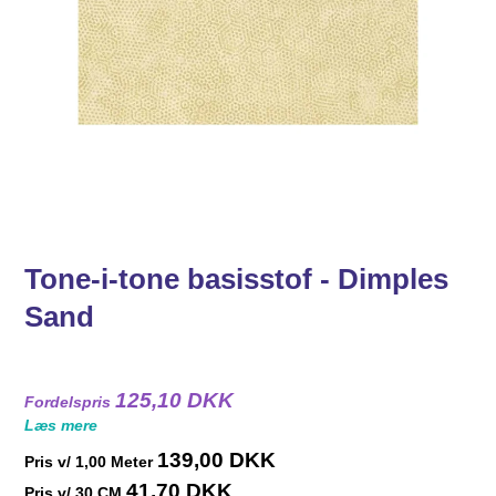
Tone-i-tone basisstof - Dimples
Sand
125,10 DKK
Fordelspris
Læs mere
139,00 DKK
Pris v/
1,00
Meter
41,70 DKK
Pris v/ 30 CM