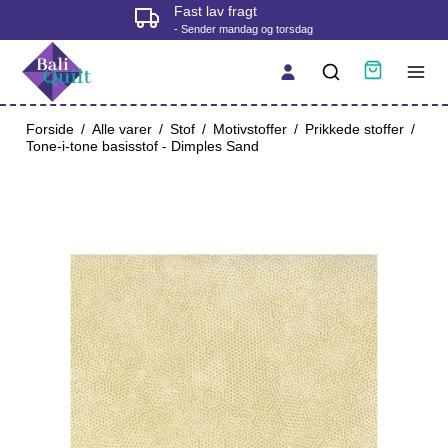
Fysisk butik i Korsør
- tjek åbningstider før du kommer
Forside
/
Alle varer
/
Stof
/
Motivstoffer
/
Prikkede stoffer
/
Tone-i-tone basisstof - Dimples Sand