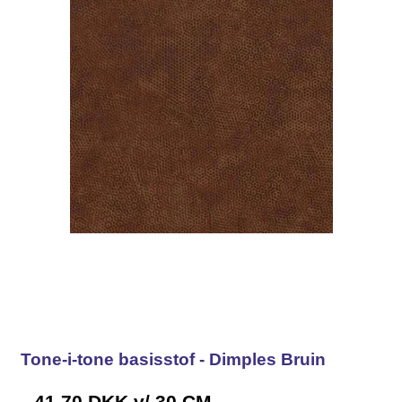
Tone-i-tone basisstof - Dimples Bruin
41,70 DKK
v/ 30 CM