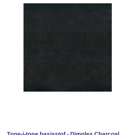
Tone-i-tone basisstof - Dimples Charcoal