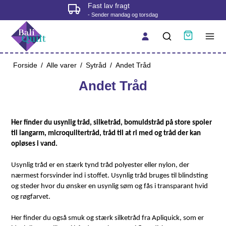
Fast lav fragt
- Sender mandag og torsdag
Forside
/
Alle varer
/
Sytråd
/
Andet Tråd
Andet Tråd
Her finder du usynlig tråd, silketråd, bomuldstråd på store spoler
til langarm, microquiltertråd, tråd til at ri med og tråd der kan
opløses i vand.
Usynlig tråd er en stærk tynd tråd polyester eller nylon, der
nærmest forsvinder ind i stoffet. Usynlig tråd bruges til blindsting
og steder hvor du ønsker en usynlig søm og fås i transparant hvid
og røgfarvet.
Her finder du også smuk og stærk silketråd fra Apliquick, som er