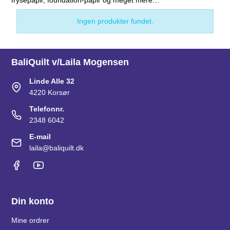
frysepapir, foundation-papir og meget mere…
Ingen produkter fundet.
BaliQuilt v/Laila Mogensen
Linde Alle 32
4220 Korsør
Telefonnr.
2348 6042
E-mail
laila@baliquilt.dk
Din konto
Mine ordrer