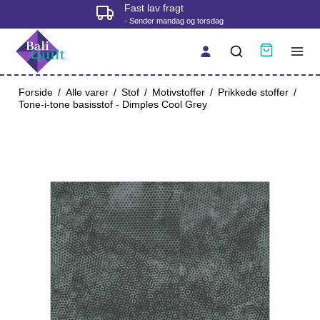
Fysisk butik i Korsør
- tjek åbningstider før du kommer
Forside
/
Alle varer
/
Stof
/
Motivstoffer
/
Prikkede stoffer
/
Tone-i-tone basisstof - Dimples Cool Grey