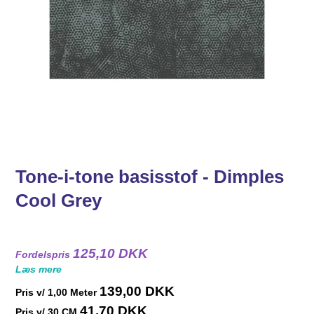
Tone-i-tone basisstof - Dimples
Cool Grey
125,10 DKK
Fordelspris
Læs mere
139,00 DKK
Pris v/
1,00
Meter
41,70 DKK
Pris v/ 30 CM