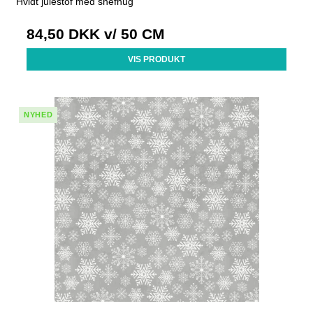
Hvidt julestof med snefnug
84,50 DKK
v/ 50 CM
VIS PRODUKT
NYHED