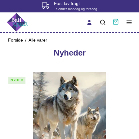
Fysisk butik i Korsør
- tjek åbningstider før du kommer
Forside
/
Alle varer
Nyheder
NYHED