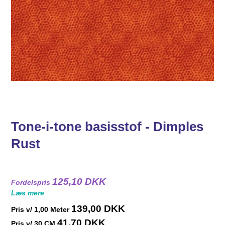
Tone-i-tone basisstof - Dimples
Rust
125,10 DKK
Fordelspris
Læs mere
139,00 DKK
Pris v/
1,00
Meter
41,70 DKK
Pris v/ 30 CM