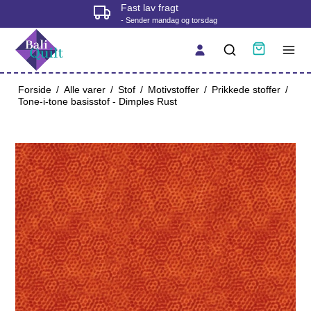
Fysisk butik i Korsør
- tjek åbningstider før du kommer
Forside
/
Alle varer
/
Stof
/
Motivstoffer
/
Prikkede stoffer
/
Tone-i-tone basisstof - Dimples Rust