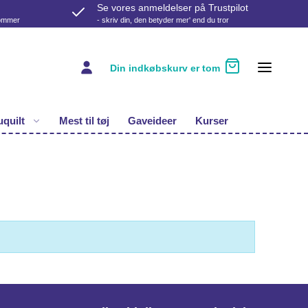
Se vores anmeldelser på Trustpilot
kommer
- skriv din, den betyder mer' end du tror
Din indkøbskurv er tom
quilt
Mest til tøj
Gaveideer
Kurser