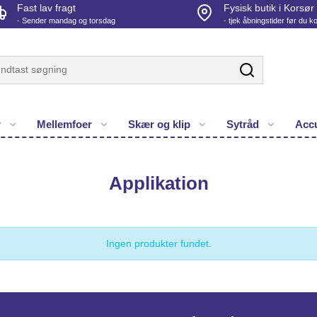
Fast lav fragt
Fysisk butik i Korsør
- Sender mandag og torsdag
- tjek åbningstider før du 
r
Mellemfoer
Skær og klip
Sytråd
Accu
Applikation
Ingen produkter fundet.