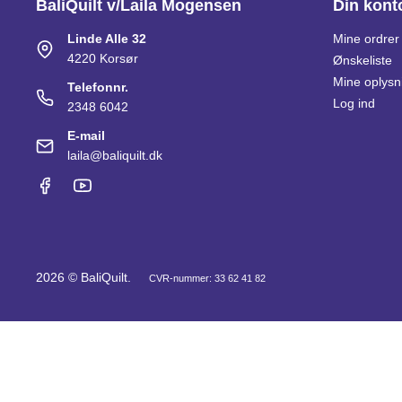
BaliQuilt v/Laila Mogensen
Din kont
Linde Alle 32
Mine ordrer
4220 Korsør
Ønskeliste
Mine oplysn
Telefonnr.
Log ind
2348 6042
E-mail
laila@baliquilt.dk
2026 © BaliQuilt.
CVR-nummer: 33 62 41 82