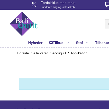
Fordelsklub med rabat
- undervisning og fællesskab
Nyheder
💥Tilbud
Stof
Tilbehø
Forside
/
Alle varer
/
Accuquilt
/
Applikation