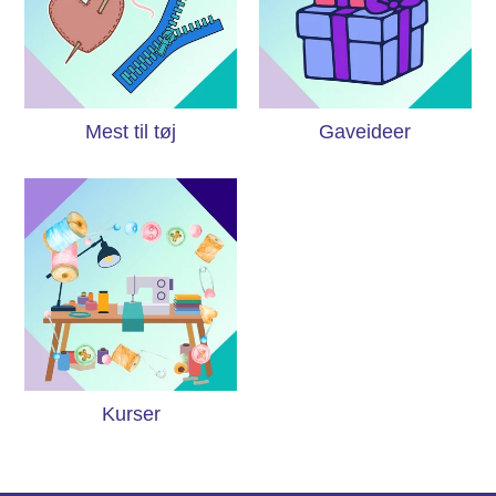
Mest til tøj
Gaveideer
Kurser