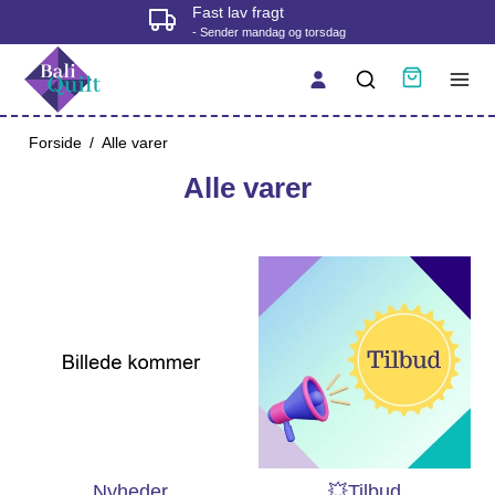
Fast lav fragt
- Sender mandag og torsdag
Forside
/
Alle varer
Alle varer
Nyheder
💥Tilbud