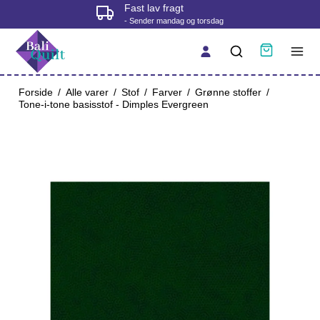
Fysisk butik i Korsør
- tjek åbningstider før du kommer
Forside
/
Alle varer
/
Stof
/
Farver
/
Grønne stoffer
/
Tone-i-tone basisstof - Dimples Evergreen