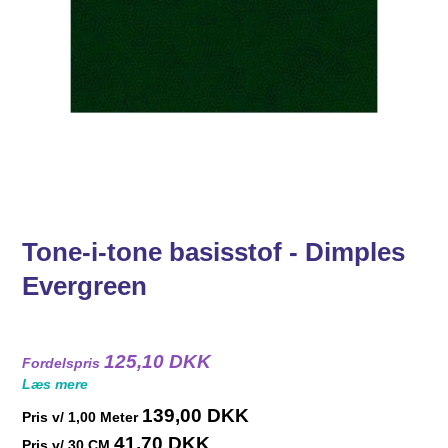
Tone-i-tone basisstof - Dimples
Evergreen
125,10 DKK
Fordelspris
Læs mere
139,00 DKK
Pris v/
1,00
Meter
41,70 DKK
Pris v/ 30 CM