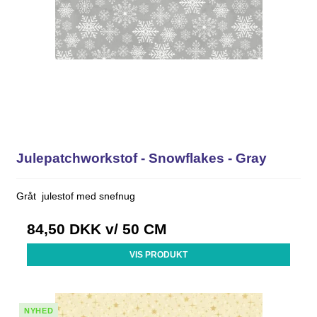
Julepatchworkstof - Snowflakes - Gray
Gråt julestof med snefnug
84,50 DKK
v/ 50 CM
VIS PRODUKT
NYHED