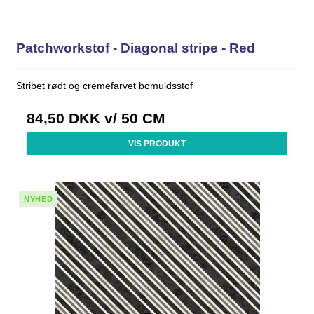
Patchworkstof - Diagonal stripe - Red
Stribet rødt og cremefarvet bomuldsstof
84,50 DKK
v/ 50 CM
VIS PRODUKT
NYHED