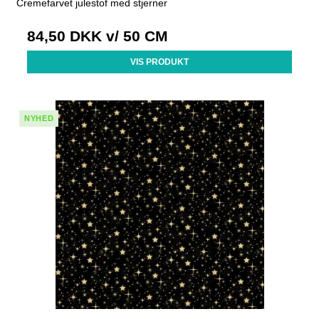
Cremefarvet julestof med stjerner
84,50 DKK
v/ 50 CM
VIS PRODUKT
NYHED