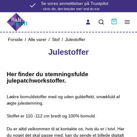
Se vores anmeldelser på Trustpilot
- skriv din, den betyder mer' end du tror
Forside
/
Alle varer
/
Stof
/
Julestoffer
Julestoffer
Her finder du stemningsfulde
julepatchworkstoffer.
Lækre bomuldstoffer med og uden guldeffekt, smækfuld af
ægte julestemning.
Stoffet er 110 -112 cm bredt og 100% bomuld.
Du er altid velkommen til at kontakte os, hvis du er i tvivl. Har
du noget det skal passe med, kan du sende et billede digitalt