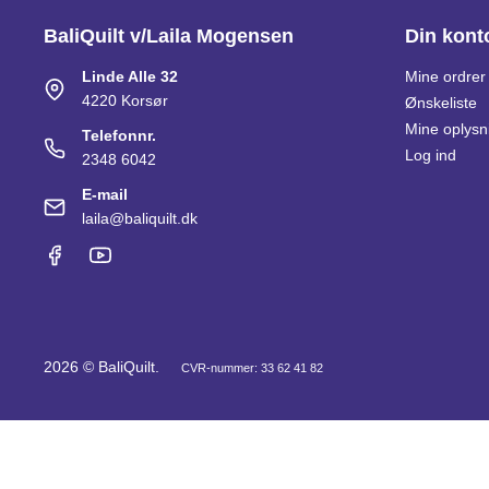
BaliQuilt v/Laila Mogensen
Din kont
Linde Alle 32
Mine ordrer
4220 Korsør
Ønskeliste
Mine oplysn
Telefonnr.
Log ind
2348 6042
E-mail
laila@baliquilt.dk
2026 © BaliQuilt.
CVR-nummer: 33 62 41 82