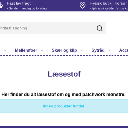
Fast lav fragt
Fysisk butik i Korsør
- Sender mandag og torsdag
- tjek åbningstider før du 
r
Mellemfoer
Skær og klip
Sytråd
Accu
Læsestof
Her finder du alt læsestof om og med patchwork mønstre.
Ingen produkter fundet.