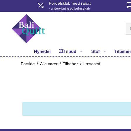
Fordelsklub med rabat
- undervisning og fællesskab
Nyheder
💥Tilbud
Stof
Tilbehø
Forside
/
Alle varer
/
Tilbehør
/
Læsestof