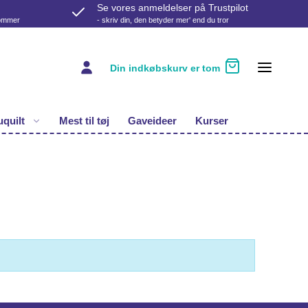
Se vores anmeldelser på Trustpilot
kommer
- skriv din, den betyder mer' end du tror
Din indkøbskurv er tom
quilt
Mest til tøj
Gaveideer
Kurser