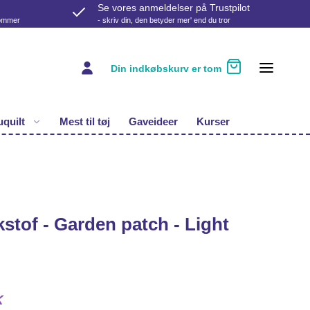
Se vores anmeldelser på Trustpilot
kommer
- skriv din, den betyder mer' end du tror
Din indkøbskurv er tom
quilt
Mest til tøj
Gaveideer
Kurser
tof - Garden patch - Light
K