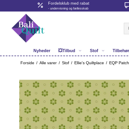
Fordelsklub med rabat
- undervisning og fællesskab
Nyheder
💥Tilbud
Stof
Tilbehø
Forside
/
Alle varer
/
Stof
/
Ellie's Quiltplace
/
EQP Patchw