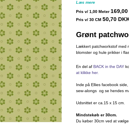
Læs mere
169,0
Pris v/
1,00
Meter
50,70 DK
Pris v/ 30 CM
Grønt patchwo
Lækkert patchworkstof med ret
blomster og hule prikker i fl
En del af
BACK in the DAY
ko
at klikke her.
Inde på Ellies facebook side
sew-alongs og se hendes man
Udsnittet er ca.15 x 15 cm.
Mindstekøb er 30cm.
Du køber 30cm ved at vælge 