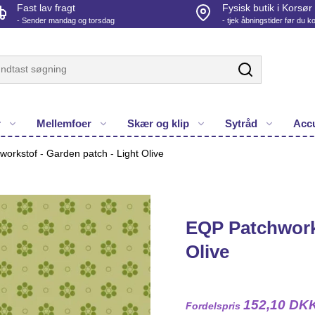
Fast lav fragt
Fysisk butik i Korsør
- Sender mandag og torsdag
- tjek åbningstider før du 
r
Mellemfoer
Skær og klip
Sytråd
Accu
orkstof - Garden patch - Light Olive
EQP Patchworks
Olive
152,10 DK
Fordelspris