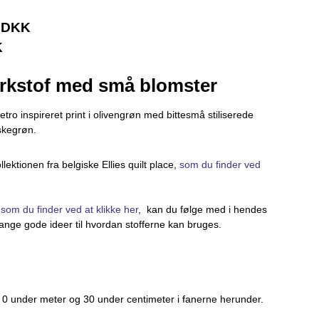
0 DKK
K
rkstof med små blomster
ro inspireret print i olivengrøn med bittesmå stiliserede
askegrøn.
llektionen fra belgiske Ellies quilt place,
som du finder ved
,
som du finder ved at klikke her
, kan du følge med i hendes
ge gode ideer til hvordan stofferne kan bruges.
0 under meter og 30 under centimeter i fanerne herunder.