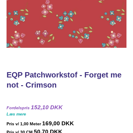
EQP Patchworkstof - Forget me
not - Crimson
152,10 DKK
Fordelspris
Læs mere
169,00 DKK
Pris v/
1,00
Meter
50,70 DKK
Pris v/ 30 CM