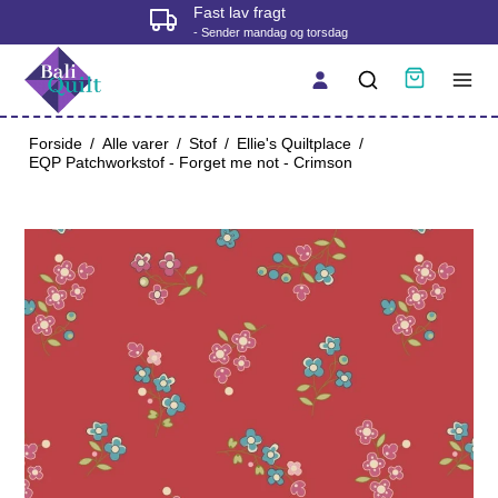
Fysisk butik i Korsør
- tjek åbningstider før du kommer
Forside
/
Alle varer
/
Stof
/
Ellie's Quiltplace
/
EQP Patchworkstof - Forget me not - Crimson