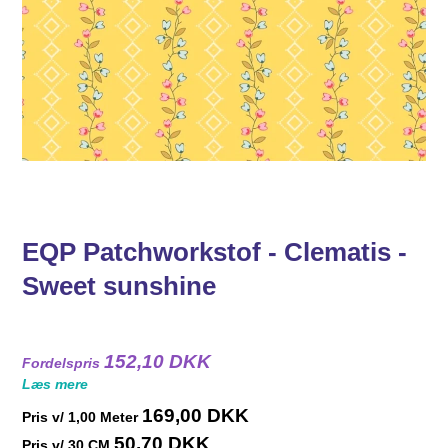
EQP Patchworkstof - Clematis -
Sweet sunshine
152,10 DKK
Fordelspris
Læs mere
169,00 DKK
Pris v/
1,00
Meter
50,70 DKK
Pris v/ 30 CM