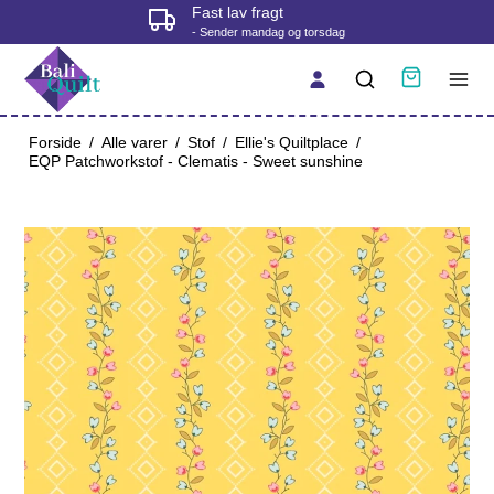
Fysisk butik i Korsør
- tjek åbningstider før du kommer
Forside
/
Alle varer
/
Stof
/
Ellie's Quiltplace
/
EQP Patchworkstof - Clematis - Sweet sunshine