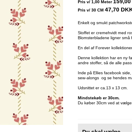
159,0
Pris v/
1,00
Meter
47,70 DK
Pris v/ 30 CM
Enkelt og smukt patchworksto
Stoffet er cremehvidt med ros
Blomsterbladene ligner små h
En del af Forever kollektionen
Denne kollektion har en ny 
andre stoffer, så de alle pa
Inde på Ellies facebook side
sew-alongs og se hendes man
Udsnittet er ca.13 x 13 cm.
Mindstekøb er 30cm.
Du køber 30cm ved at vælge 
Du skal vælge