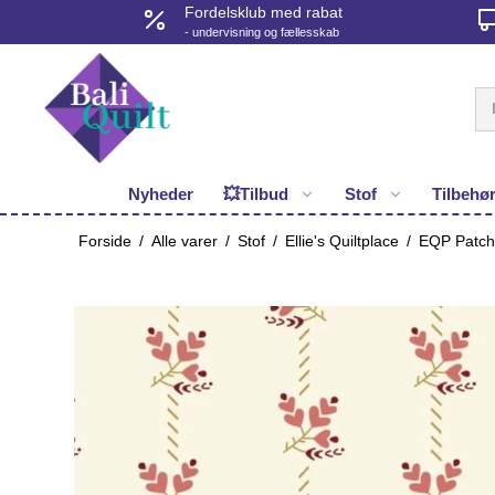
Fordelsklub med rabat
- undervisning og fællesskab
Nyheder
💥Tilbud
Stof
Tilbehø
Forside
/
Alle varer
/
Stof
/
Ellie's Quiltplace
/
EQP Patchw