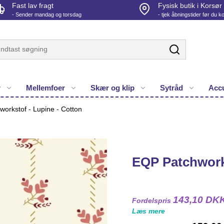
Fast lav fragt
Fysisk butik i Korsør
- Sender mandag og torsdag
- tjek åbningstider før du 
r
Mellemfoer
Skær og klip
Sytråd
Accu
orkstof - Lupine - Cotton
EQP Patchworks
143,10 DK
Fordelspris
Læs mere