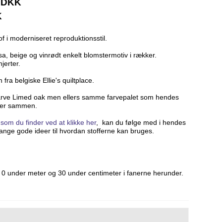
0 DKK
K
f i moderniseret reproduktionsstil.
a, beige og vinrødt enkelt blomstermotiv i rækker.
jerter.
 fra belgiske Ellie's quiltplace.
farve Limed oak men ellers samme farvepalet som hendes
sser sammen.
,
som du finder ved at klikke her
, kan du følge med i hendes
ge gode ideer til hvordan stofferne kan bruges.
0 under meter og 30 under centimeter i fanerne herunder.