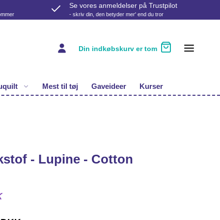
Se vores anmeldelser på Trustpilot
kommer
- skriv din, den betyder mer' end du tror
Din indkøbskurv er tom
quilt
Mest til tøj
Gaveideer
Kurser
tof - Lupine - Cotton
K