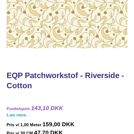
EQP Patchworkstof - Riverside -
Cotton
143,10 DKK
Fordelspris
Læs mere
159,00 DKK
Pris v/
1,00
Meter
47,70 DKK
Pris v/ 30 CM