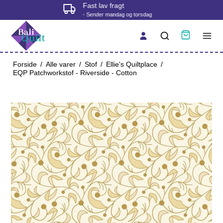
Fysisk butik i Korsør
- tjek åbningstider før du kommer
Forside
/
Alle varer
/
Stof
/
Ellie's Quiltplace
/
EQP Patchworkstof - Riverside - Cotton