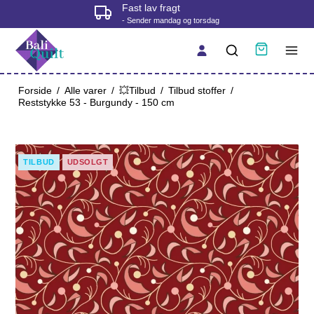
Fast lav fragt
- Sender mandag og torsdag
Forside
/
Alle varer
/
💥Tilbud
/
Tilbud stoffer
/
Reststykke 53 - Burgundy - 150 cm
TILBUD
UDSOLGT