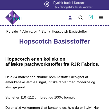
Fysisk butik i Korsør
- tjek åbningstider før du kommer
Forside
/
Alle varer
/
Stof
/
Hopscotch Basisstoffer
Hopscotch Basisstoffer
Hopscotch er en kollektion
af lækre patchworkstoffer fra RJR Fabrics.
Hele 84 matchende skønne bomuldstoffer designet af
amerikanske Jamie Fingal, i friske farver med moderne og
alsidige print.
Stoffet er 110 -112 cm bredt og 100% bomuld.
Du er altid velkommen til at kontakte os, hvis du er i tvivl. Har