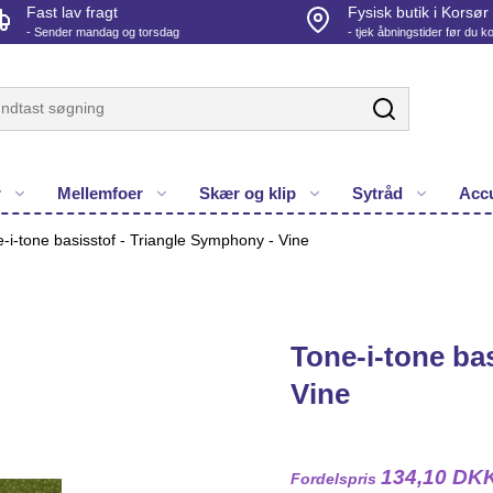
Fast lav fragt
Fysisk butik i Korsør
- Sender mandag og torsdag
- tjek åbningstider før du 
r
Mellemfoer
Skær og klip
Sytråd
Accu
-i-tone basisstof - Triangle Symphony - Vine
Tone-i-tone ba
Vine
134,10 DK
Fordelspris