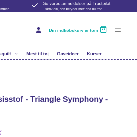
Se vores anmeldelser på Trustpilot
kommer
- skriv din, den betyder mer' end du tror
Din indkøbskurv er tom
quilt
Mest til tøj
Gaveideer
Kurser
sisstof - Triangle Symphony -
K