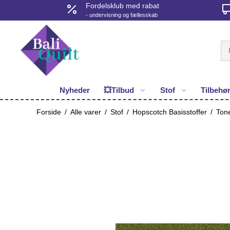
Fordelsklub med rabat
- undervisning og fællesskab
Nyheder
💥Tilbud
Stof
Tilbehø
Forside
/
Alle varer
/
Stof
/
Hopscotch Basisstoffer
/
Tone