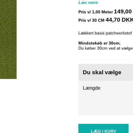
Læs mere
149,0
Pris v/
1,00
Meter
44,70 DK
Pris v/ 30 CM
Lækkert basis patchworkstof
Mindstekøb er 30cm.
Du køber 30cm ved at vælge 
Du skal vælge
Længde
LÆG I KURV