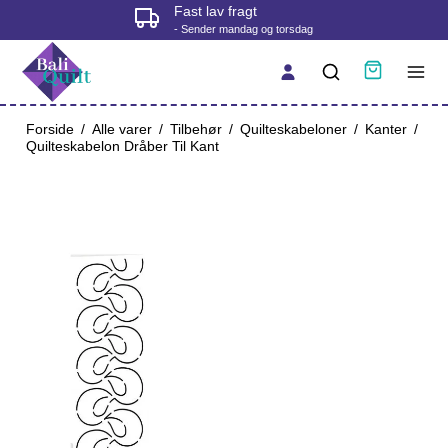
Fast lav fragt
- Sender mandag og torsdag
Forside
/
Alle varer
/
Tilbehør
/
Quilteskabeloner
/
Kanter
/
Quilteskabelon Dråber Til Kant