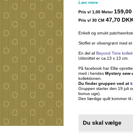
Læs mere
159,0
Pris v/
1,00
Meter
47,70 DK
Pris v/ 30 CM
Enkelt og smukt patchworksto
Stoffet er olivengrønt med et
En del af
Beyond Time kollek
Udsnittet er ca.13 x 13 cm.
På facebook har Ellie oprett
med i hendes
Mystery sew-
kollektionen.
Du finder gruppen ved at
k
Gruppen starter den 19 juli 
bonus uge).
Den færdige quilt kommer til
Du skal vælge