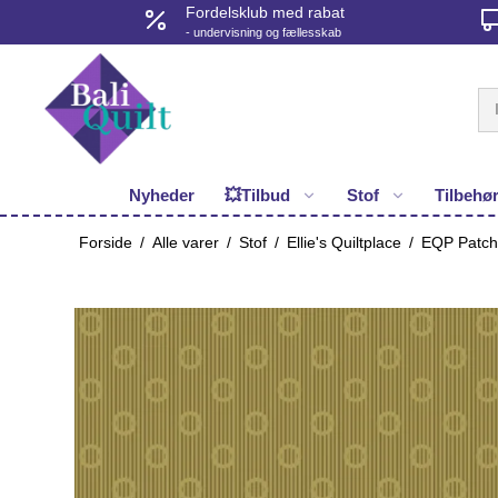
Fordelsklub med rabat
- undervisning og fællesskab
Nyheder
💥Tilbud
Stof
Tilbehø
Forside
/
Alle varer
/
Stof
/
Ellie's Quiltplace
/
EQP Patchw