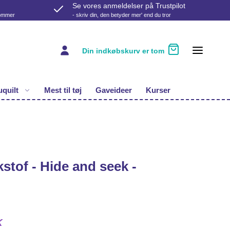
Se vores anmeldelser på Trustpilot
kommer
- skriv din, den betyder mer' end du tror
Din indkøbskurv er tom
quilt
Mest til tøj
Gaveideer
Kurser
tof - Hide and seek -
K