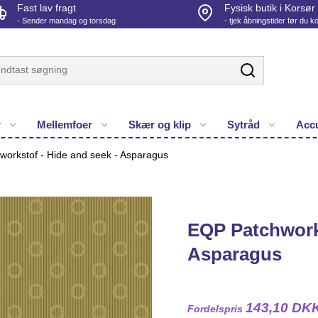
Fast lav fragt
Fysisk butik i Korsør
- Sender mandag og torsdag
- tjek åbningstider før du 
r
Mellemfoer
Skær og klip
Sytråd
Accu
orkstof - Hide and seek - Asparagus
EQP Patchworks
Asparagus
143,10 DK
Fordelspris