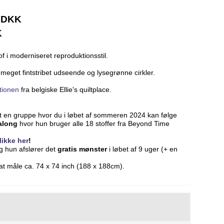
0 DKK
K
f i moderniseret reproduktionsstil.
 meget fintstribet udseende og lysegrønne cirkler.
tionen
fra belgiske Ellie's quiltplace.
et en gruppe hvor du i løbet af sommeren 2024 kan følge
along
hvor hun bruger alle 18 stoffer fra Beyond Time
likke her
!
og hun afslører det
gratis mønster
i løbet af 9 uger (+ en
 at måle ca. 74 x 74 inch (188 x 188cm).