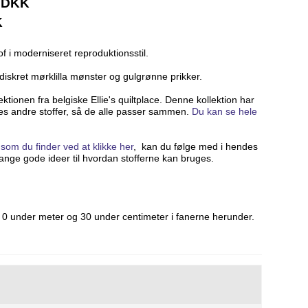
0 DKK
K
f i moderniseret reproduktionsstil.
 diskret mørklilla mønster og gulgrønne prikker.
ktionen fra belgiske Ellie's quiltplace. Denne kollektion har
 andre stoffer, så de alle passer sammen.
Du kan se hele
.
,
som du finder ved at klikke her
, kan du følge med i hendes
ge gode ideer til hvordan stofferne kan bruges.
0 under meter og 30 under centimeter i fanerne herunder.