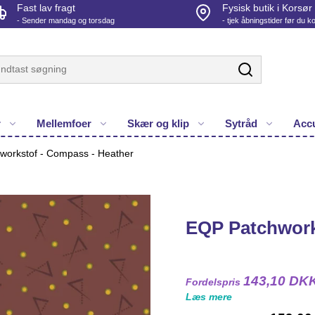
Fast lav fragt
Fysisk butik i Korsør
- Sender mandag og torsdag
- tjek åbningstider før du 
r
Mellemfoer
Skær og klip
Sytråd
Accu
workstof - Compass - Heather
EQP Patchwork
143,10 DK
Fordelspris
Læs mere