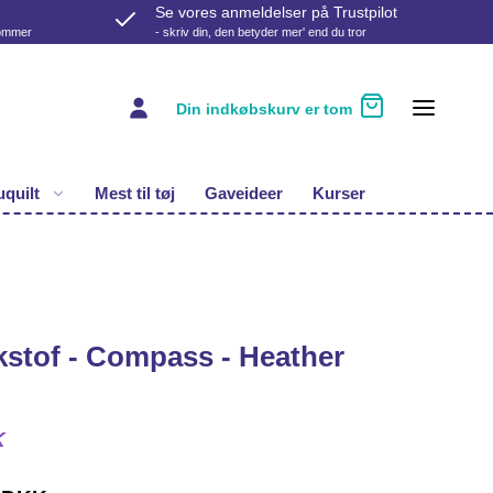
Se vores anmeldelser på Trustpilot
kommer
- skriv din, den betyder mer' end du tror
Din indkøbskurv er tom
quilt
Mest til tøj
Gaveideer
Kurser
stof - Compass - Heather
K