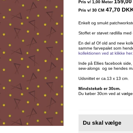
159,0
Pris v/
1,00
Meter
47,70 DK
Pris v/ 30 CM
Enkelt og smukt patchworksto
Stoffet er støvet rødlilla med
En del af Of old and new kolle
samme farvepalet som hendes
kollektionen ved at klikke her
Inde på Ellies facebook side
sew-alongs og se hendes man
Udsnittet er ca.13 x 13 cm.
Mindstekøb er 30cm.
Du køber 30cm ved at vælge 
Du skal vælge