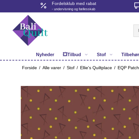
Fordelsklub med rabat
- undervisning og fællesskab
Nyheder
💥Tilbud
Stof
Tilbehø
Forside
/
Alle varer
/
Stof
/
Ellie's Quiltplace
/
EQP Patch