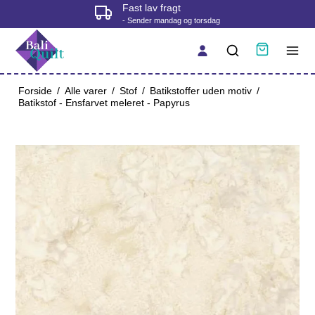
Fysisk butik i Korsør
- tjek åbningstider før du kommer
Forside
/
Alle varer
/
Stof
/
Batikstoffer uden motiv
/
Batikstof - Ensfarvet meleret - Papyrus