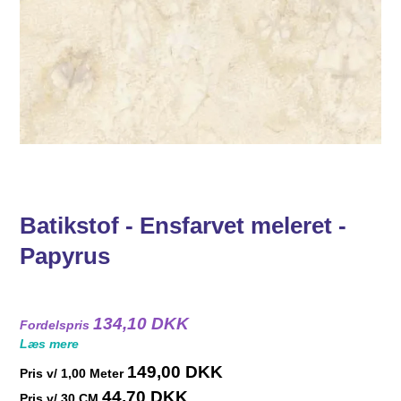
Batikstof - Ensfarvet meleret -
Papyrus
134,10 DKK
Fordelspris
Læs mere
149,00 DKK
Pris v/
1,00
Meter
44,70 DKK
Pris v/ 30 CM