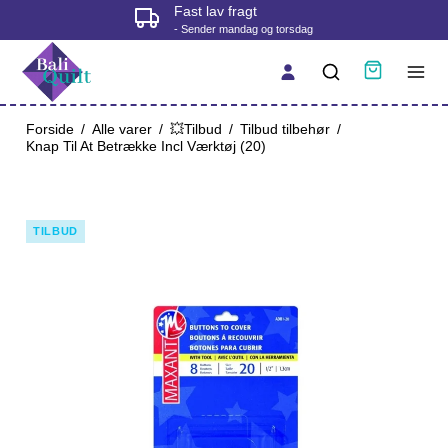
Fast lav fragt
- Sender mandag og torsdag
Forside
/
Alle varer
/
💥Tilbud
/
Tilbud tilbehør
/
Knap Til At Betrække Incl Værktøj (20)
TILBUD