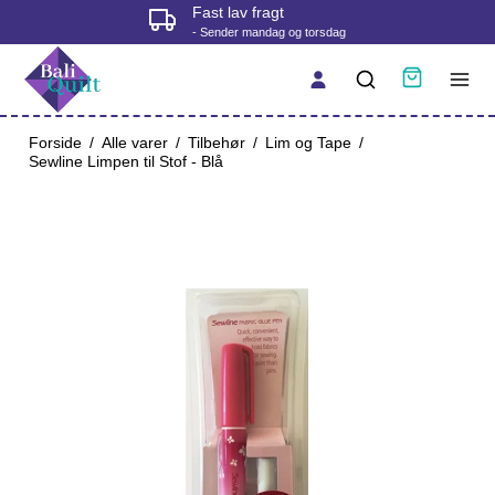
Fysisk butik i Korsør
sdag
- tjek åbningstider før du kommer
Forside
/
Alle varer
/
Tilbehør
/
Lim og Tape
/
Sewline Limpen til Stof - Blå