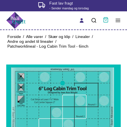
Fast lav fragt
- Sender mandag og torsdag
Forside
/
Alle varer
/
Skær og klip
/
Linealer
/
Andre og andet til linealer
/
Patchworklineal - Log Cabin Trim Tool - 6inch