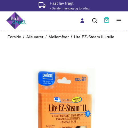
Fast lav fragt
- Sender mandag og torsdag
Forside
/
Alle varer
/
Mellemfoer
/
Lite EZ-Steam II i rulle