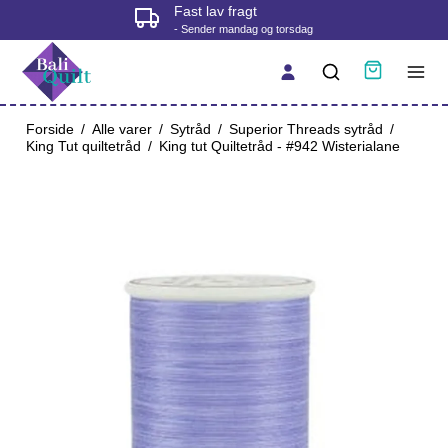
Fast lav fragt
- Sender mandag og torsdag
Forside
/
Alle varer
/
Sytråd
/
Superior Threads sytråd
/
King Tut quiltetråd
/
King tut Quiltetråd - #942 Wisterialane