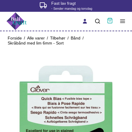
Fast lav fragt
- Sender mandag og torsdag
Forside
/
Alle varer
/
Tilbehør
/
Bånd
/
Skråbånd med lim 6mm - Sort