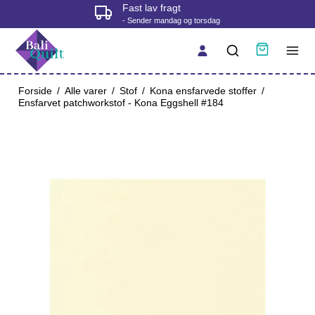
Fast lav fragt
- Sender mandag og torsdag
Forside
/
Alle varer
/
Stof
/
Kona ensfarvede stoffer
/
Ensfarvet patchworkstof - Kona Eggshell #184