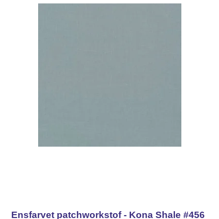
Ensfarvet patchworkstof - Kona Shale #456