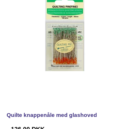
Quilte knappenåle med glashoved
126,00 DKK