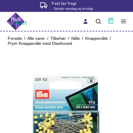
Fast lav fragt
- Sender mandag og torsdag
Forside
/
Alle varer
/
Tilbehør
/
Nåle
/
Knappenåle
/
Prym Knappenåle med Glashoved