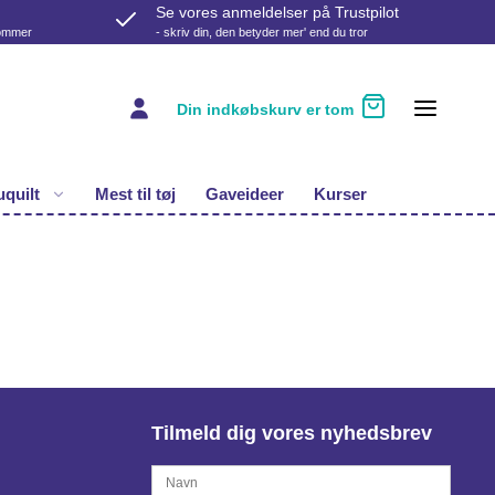
Se vores anmeldelser på Trustpilot
kommer
- skriv din, den betyder mer' end du tror
Din indkøbskurv er tom
quilt
Mest til tøj
Gaveideer
Kurser
Tilmeld dig vores nyhedsbrev